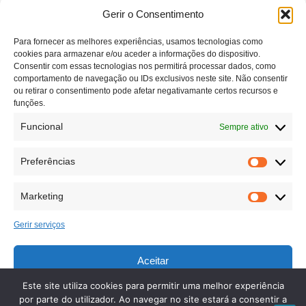
MACEDO DE CAVALEIROS
GAIA
Gerir o Consentimento
TONDELA
VINHAIS
Para fornecer as melhores experiências, usamos tecnologias como
Informações
cookies para armazenar e/ou aceder a informações do dispositivo.
Consentir com essas tecnologias nos permitirá processar dados, como
comportamento de navegação ou IDs exclusivos neste site. Não consentir
RUA DA IGREJA, 1 5350-432 VILARES DA
ou retirar o consentimento pode afetar negativamante certos recursos e
funções.
VILARIÇA
geral@audiotrade.pt
Funcional
Sempre ativo
+351 934 632 885
+351 933 884 204
Preferências
Marketing
Gerir serviços
Aceitar
Copyright © 2023 AUDIOTRADE - COMÉRCIO DE APARELHOS AUDITIVOS,
Este site utiliza cookies para permitir uma melhor experiência
Negar
Todos os direitos reservados.
por parte do utilizador. Ao navegar no site estará a consentir a